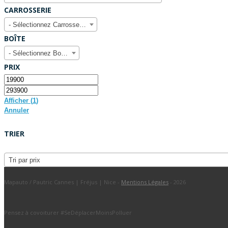
CARROSSERIE
- Sélectionnez Carrosserie -
BOÎTE
- Sélectionnez Boîte -
PRIX
Afficher
(
1
)
Annuler
TRIER
Tri par prix
Mapauto / Pautric Cannes | Fréjus | Nice -
Mentions Légales
- 2026
Pensez à covoiturer #SeDéplacerMoinsPolluer