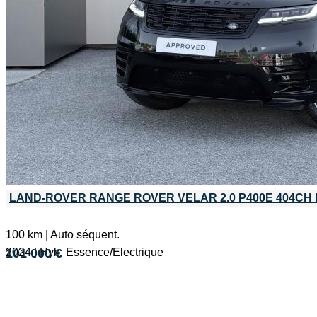
LAND-ROVER RANGE ROVER VELAR 2.0 P400E 404CH
100 km | Auto séquent.
2024 | Hyb. Essence/Electrique
101 000 €