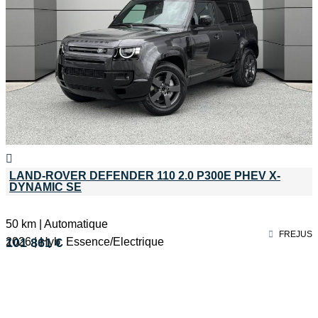
LAND-ROVER DEFENDER 110 2.0 P300E PHEV X-
DYNAMIC SE
50 km | Automatique
FREJUS
2026 | Hyb. Essence/Electrique
101 861 €