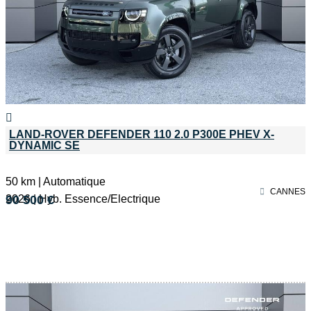
LAND-ROVER DEFENDER 110 2.0 P300E PHEV X-
DYNAMIC SE
50 km | Automatique
CANNES
2026 | Hyb. Essence/Electrique
90 500 €