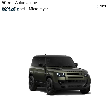
50 km | Automatique
NICE
2026 | Diesel + Micro-Hybr.
82 928 €