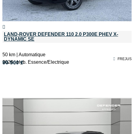
LAND-ROVER DEFENDER 110 2.0 P300E PHEV X-
DYNAMIC SE
50 km | Automatique
FREJUS
2026 | Hyb. Essence/Electrique
90 500 €