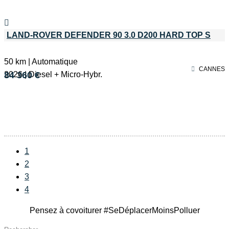
LAND-ROVER DEFENDER 90 3.0 D200 HARD TOP S
50 km | Automatique
CANNES
2026 | Diesel + Micro-Hybr.
84 360 €
1
2
3
4
Pensez à covoiturer #SeDéplacerMoinsPolluer