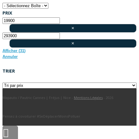
PRIX
×
×
Afficher
(
31
)
Annuler
TRIER
Mapauto / Pautric Cannes | Fréjus | Nice -
Mentions Légales
- 2026
Pensez à covoiturer #SeDéplacerMoinsPolluer
Scroll