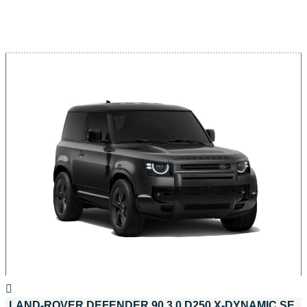
LAND-ROVER DEFENDER 90 3.0 D250 X-DYNAMIC SE