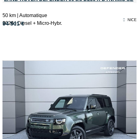
50 km | Automatique
NICE
2026 | Diesel + Micro-Hybr.
94 501 €